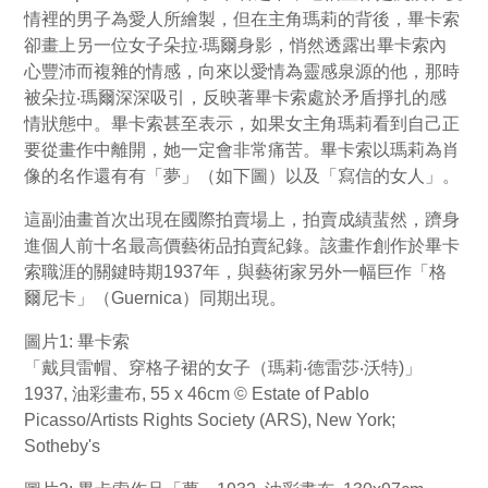
情裡的男子為愛人所繪製，但在主角瑪莉的背後，畢卡索
卻畫上另一位女子朵拉‧瑪爾身影，悄然透露出畢卡索內
心豐沛而複雜的情感，向來以愛情為靈感泉源的他，那時
被朵拉‧瑪爾深深吸引，反映著畢卡索處於矛盾掙扎的感
情狀態中。畢卡索甚至表示，如果女主角瑪莉看到自己正
要從畫作中離開，她一定會非常痛苦。畢卡索以瑪莉為肖
像的名作還有有「夢」（如下圖）以及「寫信的女人」。
這副油畫首次出現在國際拍賣場上，拍賣成績蜚然，躋身
進個人前十名最高價藝術品拍賣紀錄。該畫作創作於畢卡
索職涯的關鍵時期1937年，與藝術家另外一幅巨作「格
爾尼卡」（Guernica）同期出現。
圖片1: 畢卡索
「戴貝雷帽、穿格子裙的女子（瑪莉‧德雷莎‧沃特)」
1937, 油彩畫布, 55 x 46cm © Estate of Pablo
Picasso/Artists Rights Society (ARS), New York;
Sotheby's