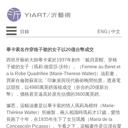
目錄
ENG
|
中文
畢卡索名作穿格子裙的女子以20億台幣成交
西班牙藝術大師畢卡索於1937年創作「戴貝雷帽、穿格
子裙的女子（瑪莉‧德雷莎‧沃特）」（Femme au Beret et
a la Robe Quadrillee (Marie-Therese Walter)）油彩畫，
買家在倫敦蘇富比「印象派與現代藝術晚間拍賣」透過電
話競投，以4980萬英鎊落槌成交（折合約20億新台
幣），價格甚至遠高於原先估價的3600萬英鎊。
據悉，這幅油畫是以畢卡索的情人瑪莉為模特（Marie-
Thérèse Walter）所繪製，兩人相識時瑪莉才17歲，愛情
長跑了十年，在1935年生下了女兒瑪雅（María de la
Concepción Picasso）。乍看之下，這幅畫作是沉浸在愛